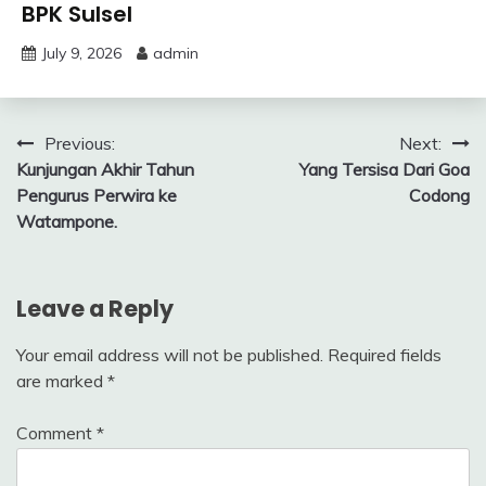
BPK Sulsel
July 9, 2026
admin
Post
Previous:
Next:
Kunjungan Akhir Tahun
Yang Tersisa Dari Goa
navigation
Pengurus Perwira ke
Codong
Watampone.
Leave a Reply
Your email address will not be published.
Required fields
are marked
*
Comment
*