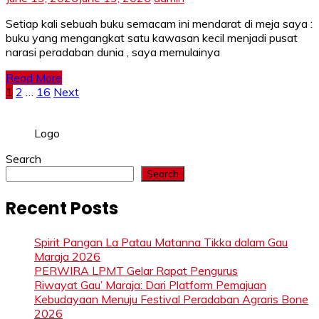
June 13, 2026
June 13, 2026
admin
Setiap kali sebuah buku semacam ini mendarat di meja saya :
buku yang mengangkat satu kawasan kecil menjadi pusat
narasi peradaban dunia , saya memulainya
Read More
Posts
1
2
…
16
Next
pagination
Logo
Search
Search
Recent Posts
Spirit Pangan La Patau Matanna Tikka dalam Gau
Maraja 2026
PERWIRA LPMT Gelar Rapat Pengurus
Riwayat Gau’ Maraja: Dari Platform Pemajuan
Kebudayaan Menuju Festival Peradaban Agraris Bone
2026