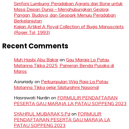
Simfoni Lumbung: Peradaban Agraris dari Bone untuk
Masa Depan Dunia – Menghubungkan Geologi,
Pangan, Budaya, dan Geopark Menuju Peradaban
Berkelanjutan
Kajian Artikel A Royal Collection of Bugis Manuscripts
(Roger Tol, 1993)
Recent Comments
Muh Hasbi Abu Bakar
on
Gau Maraja La Patau
Matanna Tikka 2025, Pameran Benda Pusaka di
Maros
Asruriady
on
Perkumpulan Wija Raja La Patau
Matanna Tikka gelar Silaturahmi Nasional
Hasrawati Nurdin
on
FORMULIR PENDAFTARAN
PESERTA GAU MARAJA LA PATAU SOPPENG 2023
SYAHRUL MUBARAK,S.Pd
on
FORMULIR
PENDAFTARAN PESERTA GAU MARAJA LA
PATAU SOPPENG 2023