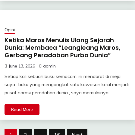
Opini
Ketika Maros Menulis Ulang Sejarah
Dunia: Membaca “Leangleang Maros,
Gerbang Peradaban Purba Dunia”
June 13, 2026
admin
Setiap kali sebuah buku semacam ini mendarat di meja
saya : buku yang mengangkat satu kawasan kecil menjadi
pusat narasi peradaban dunia , saya memulainya
Read More
Posts
1
2
…
16
Next