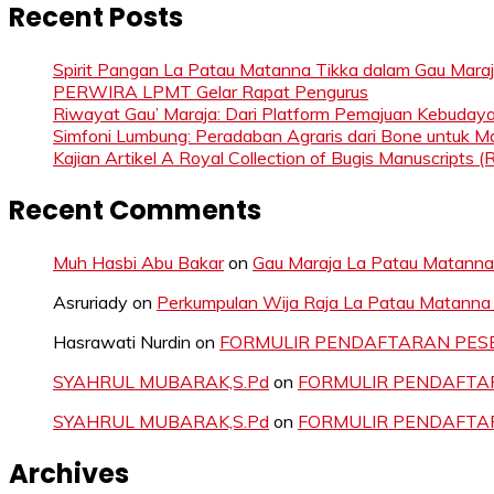
Recent Posts
Spirit Pangan La Patau Matanna Tikka dalam Gau Mara
PERWIRA LPMT Gelar Rapat Pengurus
Riwayat Gau’ Maraja: Dari Platform Pemajuan Kebuday
Simfoni Lumbung: Peradaban Agraris dari Bone untuk 
Kajian Artikel A Royal Collection of Bugis Manuscripts (
Recent Comments
Muh Hasbi Abu Bakar
on
Gau Maraja La Patau Matanna
Asruriady
on
Perkumpulan Wija Raja La Patau Matanna T
Hasrawati Nurdin
on
FORMULIR PENDAFTARAN PESE
SYAHRUL MUBARAK,S.Pd
on
FORMULIR PENDAFTA
SYAHRUL MUBARAK,S.Pd
on
FORMULIR PENDAFTA
Archives