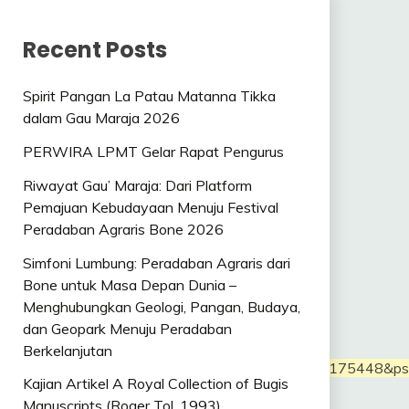
Recent Posts
Spirit Pangan La Patau Matanna Tikka
dalam Gau Maraja 2026
PERWIRA LPMT Gelar Rapat Pengurus
Riwayat Gau’ Maraja: Dari Platform
Pemajuan Kebudayaan Menuju Festival
Peradaban Agraris Bone 2026
Simfoni Lumbung: Peradaban Agraris dari
Bone untuk Masa Depan Dunia –
Menghubungkan Geologi, Pangan, Budaya,
dan Geopark Menuju Peradaban
Berkelanjutan
9&pi=t.ma~as.4694884875&w=300&lmt=1657175448&psa
Kajian Artikel A Royal Collection of Bugis
Manuscripts (Roger Tol, 1993)