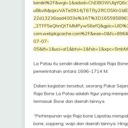
berdiri%2F&wgl=1&adsid=ChEI8OWUlgYQ6
uBbvlMpgxvVATe0914jT6TRy2RCOSKn1IdE
22d13236aad4003e%3AT%3D16559589
_3TFF5eQhnQtTMMPyw56efQ&gpic=UID%3
com.webpkgcache.com%2F&eae=0&fc=89
07-07-
05&ifi=1&uci=a!1&btvi=1&fsb=1&xpc=5mbM
La Patau itu sendiri dikenali sebagai Raja 
pemerintahan antara 1696-1714 M.
Dalam kegiatan tersebut, seorang Pakar Seja
Raja Bone La Patau adalah figur yang memper
termasuk Bone dan daerah lainnya.
“Perhimpunan wija Raja bone Lapatau merupa
bone, soppeng, wajo dan daerah lainnya. Hin