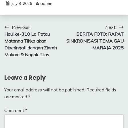
July 9, 2026
admin
Post
Previous:
Next:
Haul ke-310 La Patau
BERITA FOTO: RAPAT
navigation
Matanna Tikka akan
SINKRONISASI TEMA GAU
Diperingati dengan Ziarah
MARAJA 2025
Makam & Napak Tilas
Leave a Reply
Your email address will not be published.
Required fields
are marked
*
Comment
*