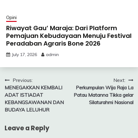
Opini
Riwayat Gau’ Maraja: Dari Platform
Pemajuan Kebudayaan Menuju Festival
Peradaban Agraris Bone 2026
July 17, 2026
admin
Post
Previous:
Next:
MENEGAKKAN KEMBALI
Perkumpulan Wija Raja La
navigation
ADAT ISTIADAT
Patau Matanna Tikka gelar
KEBANGSAWANAN DAN
Silaturahmi Nasional
BUDAYA LELUHUR
Leave a Reply