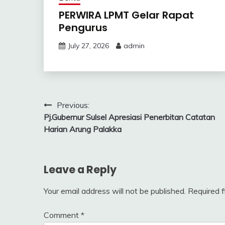
PERWIRA LPMT Gelar Rapat
Pengurus
July 27, 2026
admin
Post
Previous:
Pj.Gubernur Sulsel Apresiasi Penerbitan Catatan
navigation
Harian Arung Palakka
Leave a Reply
Your email address will not be published.
Required 
Comment
*