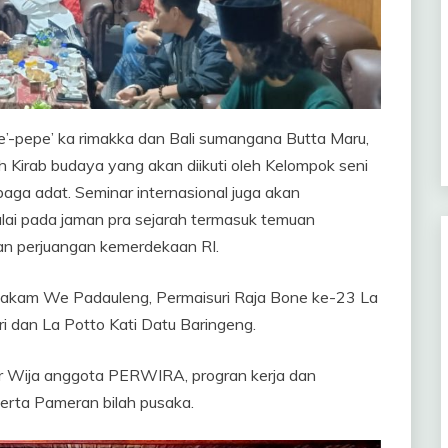
e’-pepe’ ka rimakka dan Bali sumangana Butta Maru,
h Kirab budaya yang akan diikuti oleh Kelompok seni
a adat. Seminar internasional juga akan
lai pada jaman pra sejarah termasuk temuan
an perjuangan kemerdekaan RI.
 Makam We Padauleng, Permaisuri Raja Bone ke-23 La
 dan La Potto Kati Datu Baringeng.
ar Wija anggota PERWIRA, progran kerja dan
erta Pameran bilah pusaka.