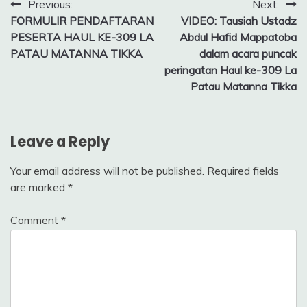
Post
Previous:
Next:
FORMULIR PENDAFTARAN
VIDEO: Tausiah Ustadz
navigation
PESERTA HAUL KE-309 LA
Abdul Hafid Mappatoba
PATAU MATANNA TIKKA
dalam acara puncak
peringatan Haul ke-309 La
Patau Matanna Tikka
Leave a Reply
Your email address will not be published.
Required fields
are marked
*
Comment
*