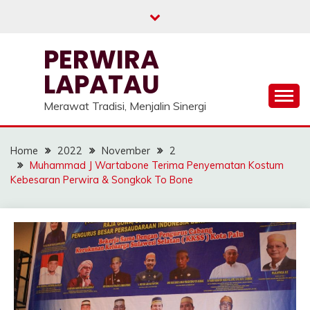
Skip
to
content
PERWIRA
LAPATAU
Merawat Tradisi, Menjalin Sinergi
Home
2022
November
2
Muhammad J Wartabone Terima Penyematan Kostum
Kebesaran Perwira & Songkok To Bone