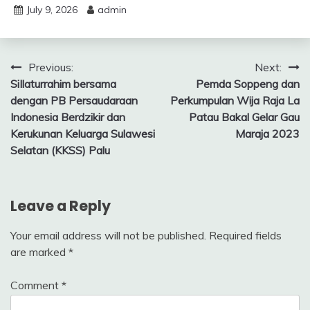
July 9, 2026
admin
Post
Previous:
Next:
SiIlaturrahim bersama
Pemda Soppeng dan
navigation
dengan PB Persaudaraan
Perkumpulan Wija Raja La
Indonesia Berdzikir dan
Patau Bakal Gelar Gau
Kerukunan Keluarga Sulawesi
Maraja 2023
Selatan (KKSS) Palu
Leave a Reply
Your email address will not be published.
Required fields
are marked
*
Comment
*