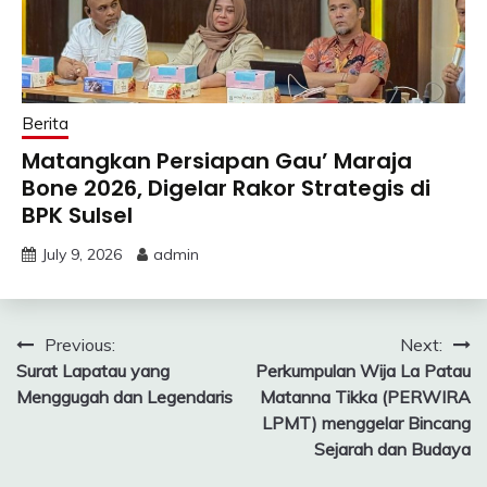
Berita
Matangkan Persiapan Gau’ Maraja
Bone 2026, Digelar Rakor Strategis di
BPK Sulsel
July 9, 2026
admin
Post
Previous:
Next:
Surat Lapatau yang
Perkumpulan Wija La Patau
navigation
Menggugah dan Legendaris
Matanna Tikka (PERWIRA
LPMT) menggelar Bincang
Sejarah dan Budaya