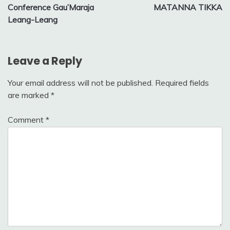
navigation
Conference Gau’Maraja
MATANNA TIKKA
Leang-Leang
Leave a Reply
Your email address will not be published.
Required fields
are marked
*
Comment
*