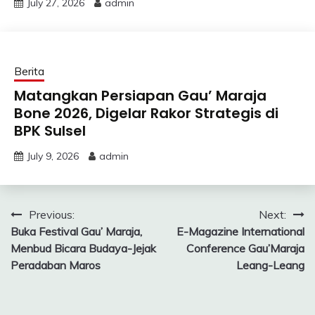
July 27, 2026
admin
Berita
Matangkan Persiapan Gau’ Maraja
Bone 2026, Digelar Rakor Strategis di
BPK Sulsel
July 9, 2026
admin
Post
Previous:
Next:
Buka Festival Gau’ Maraja,
E-Magazine International
navigation
Menbud Bicara Budaya-Jejak
Conference Gau’Maraja
Peradaban Maros
Leang-Leang