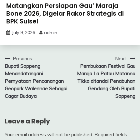
Matangkan Persiapan Gau’ Maraja
Bone 2026, Digelar Rakor Strategis di
BPK Sulsel
July 9, 2026
admin
Post
Previous:
Next:
Bupati Soppeng
Pembukaan Festival Gau
navigation
Menandatangani
Maraja La Patau Matanna
Pernyataan Pencanangan
Tikka ditandai Penabuhan
Geopark Walennae Sebagai
Gendang Oleh Bupati
Cagar Budaya
Soppeng
Leave a Reply
Your email address will not be published.
Required fields