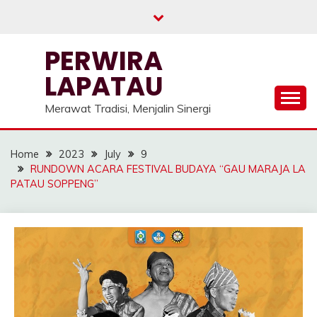
Skip
to
content
PERWIRA
LAPATAU
Merawat Tradisi, Menjalin Sinergi
Home
2023
July
9
RUNDOWN ACARA FESTIVAL BUDAYA “GAU MARAJA LA
PATAU SOPPENG”