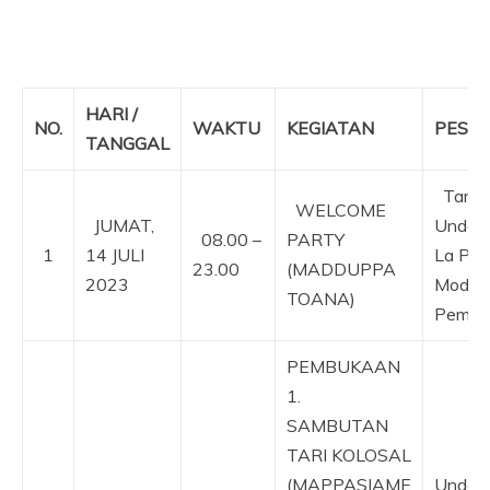
HARI
/
NO.
WAKTU
KEGIATAN
PESE
TANGGAL
Tamu 
WELCOME
JUMAT,
Undang
08.00 –
PARTY
1
14 JULI
La Pat
23.00
(MADDUPPA
2023
Modera
TOANA)
Pembic
PEMBUKAAN
1.
SAMBUTAN
TARI KOLOSAL
Tam
(MAPPASIAME
Undan