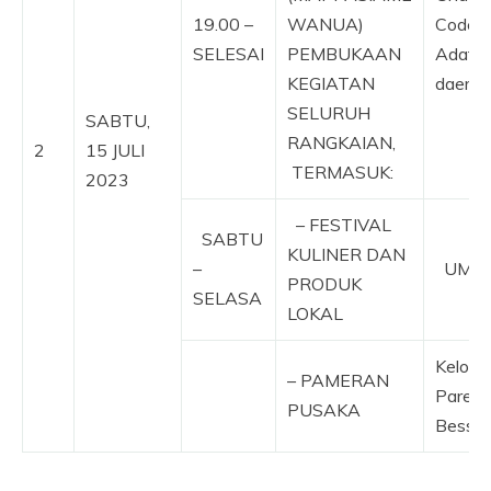
19.00 –
WANUA)
Code P
SELESAI
PEMBUKAAN
Adat /
KEGIATAN
daerah
SELURUH
SABTU,
RANGKAIAN,
2
15 JULI
TERMASUK:
2023
– FESTIVAL
SABTU
KULINER DAN
–
UMKM 
PRODUK
SELASA
LOKAL
Kelom
– PAMERAN
Parew
PUSAKA
Bessi/