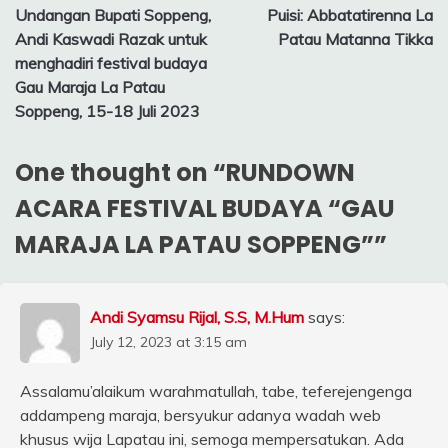
Undangan Bupati Soppeng,
Puisi: Abbatatirenna La
navigation
Andi Kaswadi Razak untuk
Patau Matanna Tikka
menghadiri festival budaya
Gau Maraja La Patau
Soppeng, 15-18 Juli 2023
One thought on “
RUNDOWN
ACARA FESTIVAL BUDAYA “GAU
MARAJA LA PATAU SOPPENG”
”
Andi Syamsu Rijal, S.S, M.Hum
says:
July 12, 2023 at 3:15 am
Assalamu’alaikum warahmatullah, tabe, teferejengenga
addampeng maraja, bersyukur adanya wadah web
khusus wija Lapatau ini, semoga mempersatukan. Ada