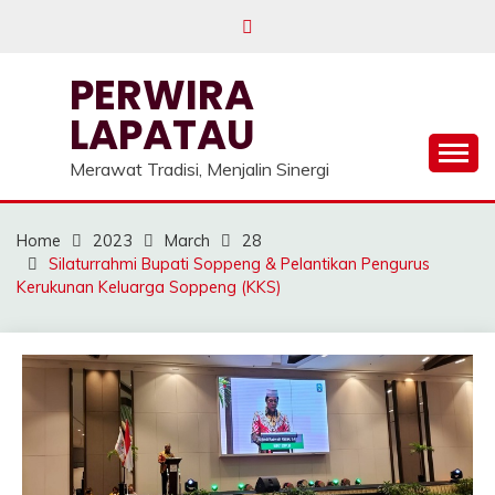
Skip
to
content
PERWIRA
LAPATAU
Merawat Tradisi, Menjalin Sinergi
Home
2023
March
28
Silaturrahmi Bupati Soppeng & Pelantikan Pengurus
Kerukunan Keluarga Soppeng (KKS)